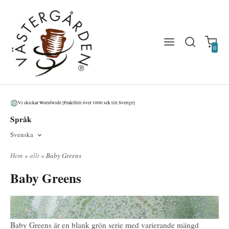
0
Vi skickar Worldwide [Fraktfritt över 1000 sek till Sverige]
Språk
Svenska
Hem
»
allt
» Baby Greens
Baby Greens
Baby Greens är en blank grön serie med varierande mängd