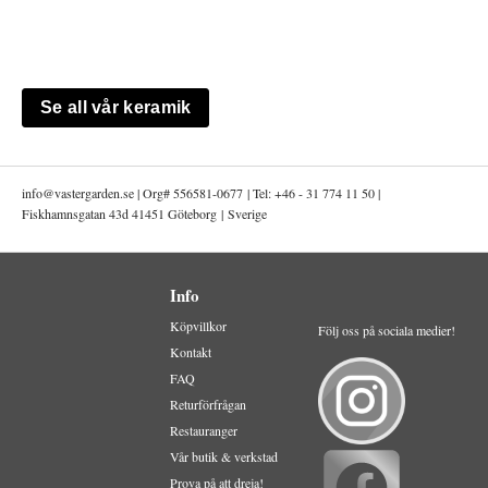
Se all vår keramik
info@
vastergarden.se | Org# 556581-0677 | Tel: +46 - 31 774 11 50 |
Fiskhamnsgatan 43d 41451 Göteborg | Sverige
Info
Köpvillkor
Följ oss på sociala medier!
Kontakt
FAQ
Returförfrågan
Restauranger
Vår butik & verkstad
Prova på att dreja!