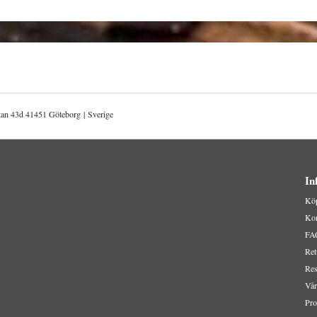
atan 43d 41451 Göteborg | Sverige
In
Köp
Kon
FA
Ret
Res
Vår
Pro