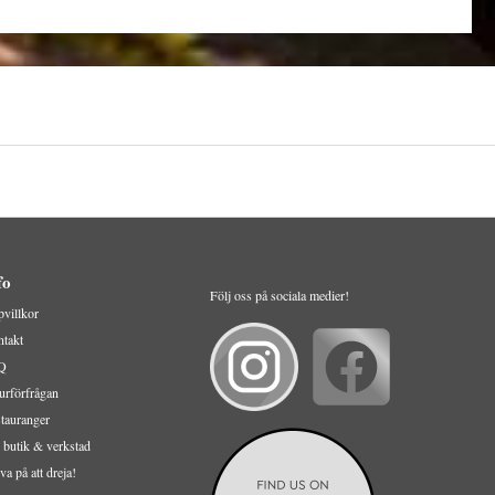
fo
Följ oss på sociala medier!
villkor
takt
Q
urförfrågan
tauranger
 butik & verkstad
va på att dreja!