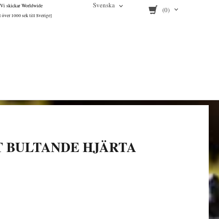
Svenska
Vi skickar Worldwide
(0)
tt över 1000 sek till Sverige]
T BULTANDE HJÄRTA