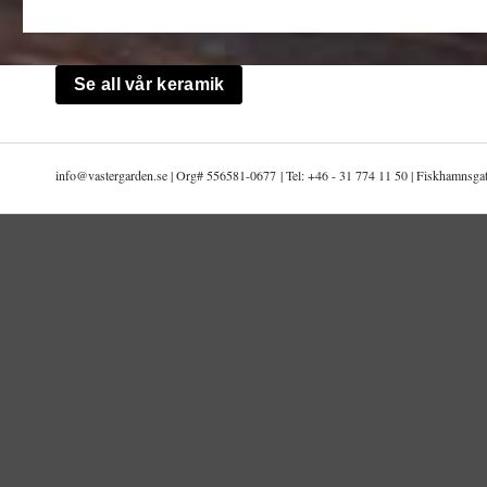
Se all vår keramik
info@
vastergarden.se | Org# 556581-0677 | Tel: +46 - 31 774 11 50 | Fiskhamnsg