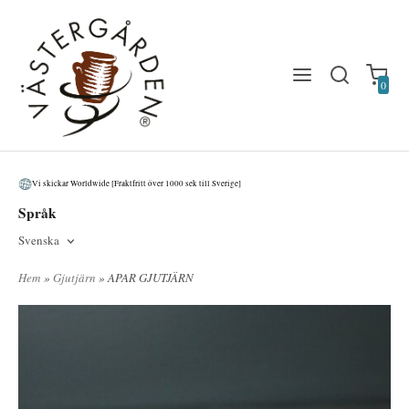
0
Vi skickar Worldwide [Fraktfritt över 1000 sek till Sverige]
Språk
Svenska
Hem
»
Gjutjärn
» APAR GJUTJÄRN