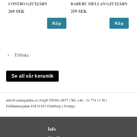
CONTRO GJUTJÄRN
BARERU MELLAN GJUTJÄRN
269 SEK
259 SEK
Köp
Köp
Tillbaka
Se all vår keramik
info@
vastergarden.se | Org# 556581-0677 | Tel: +46 - 31 774 11 50 |
Fiskhamnsgatan 43d 41451 Göteborg | Sverige
Info