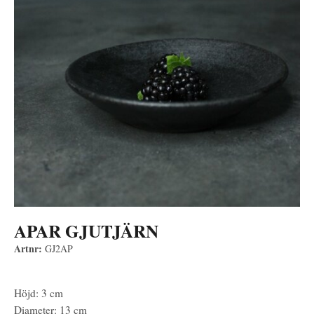
APAR GJUTJÄRN
Artnr:
GJ2AP
Höjd: 3 cm
Diameter: 13 cm