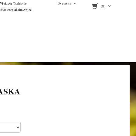
Svenska
Vi skickar Worldwide
(0)
tt över 1000 sek till Sverige]
ASKA