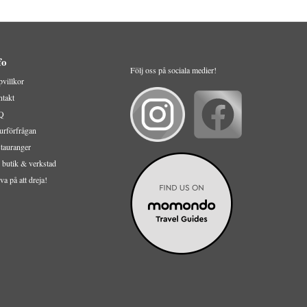
fo
Följ oss på sociala medier!
villkor
takt
Q
urförfrågan
tauranger
 butik & verkstad
va på att dreja!