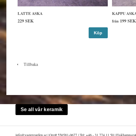
LATTE ASKA
KAPPU ASK
229 SEK
199 SEK
från
Köp
Tillbaka
Se all vår keramik
info@
vastergarden.se | Org# 556581-0677 | Tel: +46 - 31 774 11 50 | Fiskhamnsg