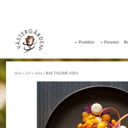
Produkter
Presenter
Bu
Hem
»
allt
»
Aska
» RAK TALLRIK ASKA