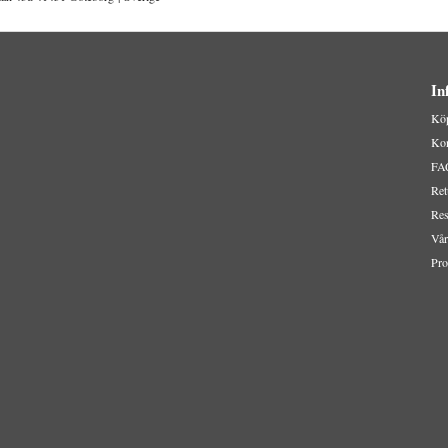
In
Köp
Kon
FA
Ret
Res
Vår
Pro