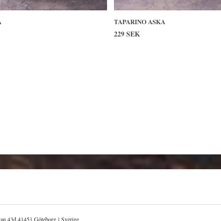
A
TAPARINO ASKA
229 SEK
atan 43d 41451 Göteborg | Sverige