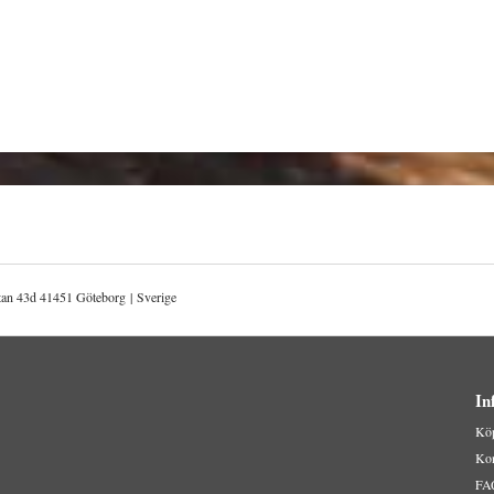
atan 43d 41451 Göteborg | Sverige
In
Köp
Kon
FA