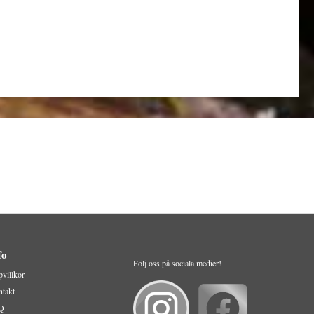
fo
Följ oss på sociala medier!
villkor
takt
Q