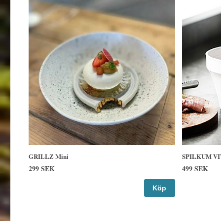
GRILLZ Mini
SPILKUM V
299 SEK
499 SEK
Köp