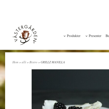
Produkter
Presenter
Bu
Hem
»
allt
»
Bistro
» GRILLZ MANILLA