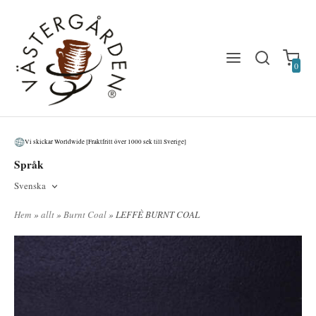
0
Vi skickar Worldwide [Fraktfritt över 1000 sek till Sverige]
Språk
Svenska
Hem
»
allt
»
Burnt Coal
» LEFFÈ BURNT COAL