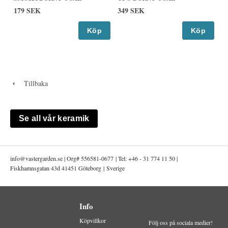
179 SEK
349 SEK
Köp
Köp
Tillbaka
Se all vår keramik
info@
vastergarden.se | Org# 556581-0677 | Tel: +46 - 31 774 11 50 |
Fiskhamnsgatan 43d 41451 Göteborg | Sverige
Info
Köpvillkor
Följ oss på sociala medier!