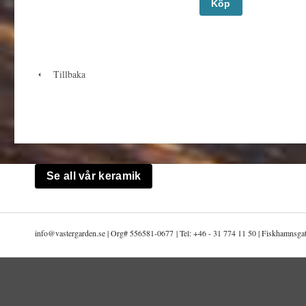
Köp
Tillbaka
Se all vår keramik
info@
vastergarden.se | Org# 556581-0677 | Tel: +46 - 31 774 11 50 | Fiskhamnsg