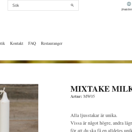
[Fraktfri
tik
Kontakt
FAQ
Restauranger
MIXTAKE MIL
Artnr:
MW05
Alla ljusstakar är unika.
Vissa är något högre, andra läg
för att du ska få en alldeles uni