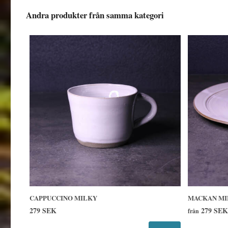
Andra produkter från samma kategori
CAPPUCCINO MILKY
MACKAN MI
279 SEK
279 SEK
från