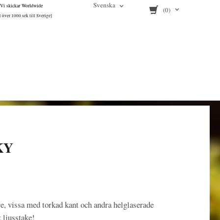
Svenska
Vi skickar Worldwide
(0)
tt över 1000 sek till Sverige]
KY
re, vissa med torkad kant och andra helglaserade
k ljusstake!