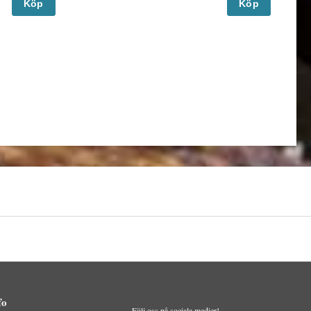
Köp
Köp
fo
Följ oss på sociala medier!