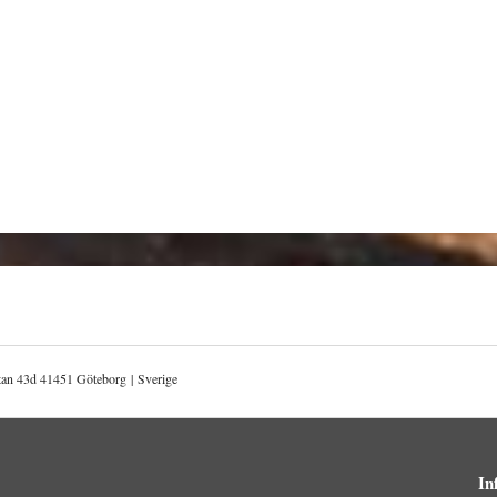
atan 43d 41451 Göteborg | Sverige
In