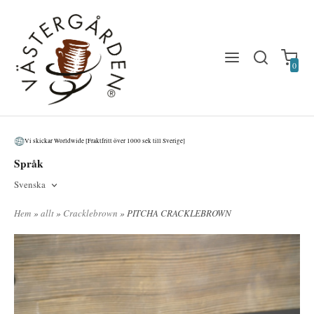
0
Vi skickar Worldwide [Fraktfritt över 1000 sek till Sverige]
Språk
Svenska
Hem
»
allt
»
Cracklebrown
» PITCHA CRACKLEBROWN