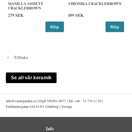
MANILLA ASSIETT
VIRONIKA CRACKLEBROWN
CRACKLEBROWN
279 SEK
499 SEK
Köp
Köp
Tillbaka
Se all vår keramik
info@
vastergarden.se | Org# 556581-0677 | Tel: +46 - 31 774 11 50 |
Fiskhamnsgatan 43d 41451 Göteborg | Sverige
Info