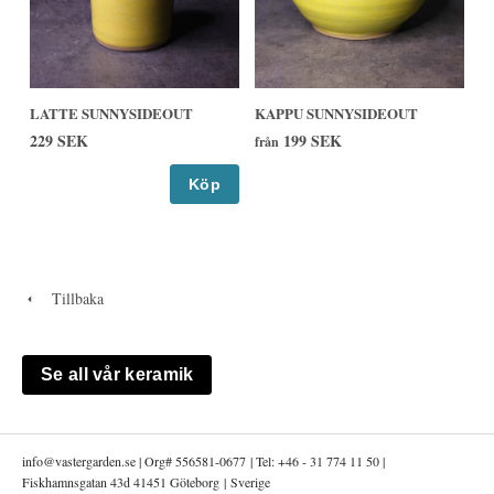
LATTE SUNNYSIDEOUT
KAPPU SUNNYSIDEOUT
229 SEK
199 SEK
från
Köp
Tillbaka
Se all vår keramik
info@
vastergarden.se | Org# 556581-0677 | Tel: +46 - 31 774 11 50 |
Fiskhamnsgatan 43d 41451 Göteborg | Sverige