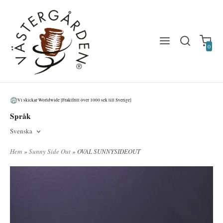
0
Vi skickar Worldwide [Fraktfritt över 1000 sek till Sverige]
Språk
Svenska
Hem
»
Sunny Side Out
» OVAL SUNNYSIDEOUT