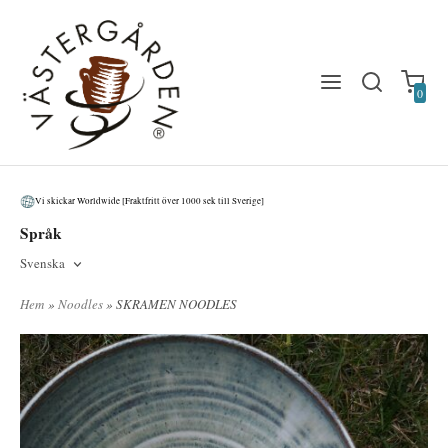
0
Vi skickar Worldwide [Fraktfritt över 1000 sek till Sverige]
Språk
Svenska
Hem
»
Noodles
» SKRAMEN NOODLES