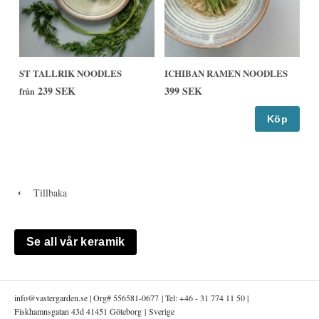
ST TALLRIK NOODLES
ICHIBAN RAMEN NOODLES
239 SEK
399 SEK
från
Köp
Tillbaka
Se all vår keramik
info@
vastergarden.se | Org# 556581-0677 | Tel: +46 - 31 774 11 50 |
Fiskhamnsgatan 43d 41451 Göteborg | Sverige