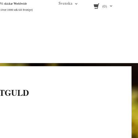
Svenska
Vi skickar Worldwide
(0)
tt över 1000 sek till Sverige]
RTGULD