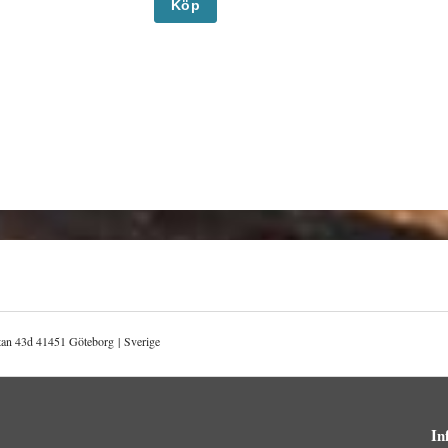
Köp
atan 43d 41451 Göteborg | Sverige
In