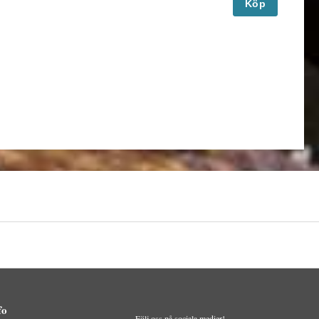
Köp
fo
Följ oss på sociala medier!